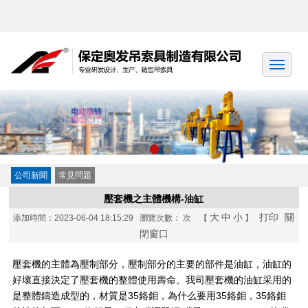
公司新聞
常見問題
壓套機之主體機構-油缸
大
中
小
打印
關
添加時間：2023-06-04 18:15:29 瀏覽次數：
次 【
】
閉窗口
壓套機的主體為壓制部分，壓制部分的主要的部件是油缸，油缸的
好壞直接決定了壓套機的整體使用壽命。我司壓套機的油缸采用的
是整體鑄造成型的，材質是35鉻鉬，為什么要用35鉻鉬，35鉻鉬