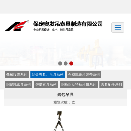
機械設備系列
冶金夾具、吊具系列
合成纖維吊裝帶系列
鋼絲繩索具系列
鏈條索具系列
鋼板鉗及特種吊鉗系列
索具配件系列
鋼包吊具
瀏覽次數：
次